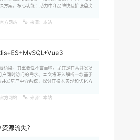
决方案。核心功能：助力中介品牌快速扩张鼎尖
件官方网站
来源：本站
s+ES+MySQL+Vue3
要桥梁，其重要性不言而喻。尤其是在高并发场
用户同时访问的需求。本文将深入解析一款基于
QL和Vue3的高并发房产中介系统，探讨其技术实现和优化方
件官方网站
来源：本站
户资源流失？