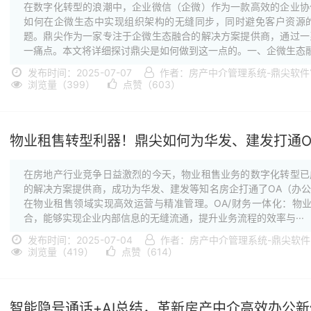
在数字化转型的浪潮中，企业微信（企微）作为一款高效的企业协
如何在企微生态中实现组织架构的无缝同步，同时避免客户资源
题。鼎尖作为一家专注于企微生态融合的解决方案提供商，通过一
一痛点。本文将详细探讨鼎尖是如何做到这一点的。一、企微生态融合
发布时间：2025-07-07
作者：房产中介管理系统-鼎尖软件
浏览量（399）
点赞（603）
物业租售转型利器！鼎尖如何为华发、建发打通O
在房地产行业竞争日益激烈的今天，物业租售业务的数字化转型已
的解决方案提供商，成功为华发、建发等知名房企打通了OA（办
在物业租售领域实现高效运营与精准管理。OA/财务一体化：物
合，能够实现企业内部信息的无缝流通，提升业务流程的效率与···
发布时间：2025-07-04
作者：房产中介管理系统-鼎尖软
浏览量（419）
点赞（614）
智能隐号通话+AI总结，革新房产中介高效办公