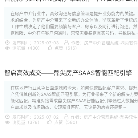
在房产中介行业中，高效沟通与信息管理是提升业务能力的关键。
术的结合，为房产中介带来了全新的办公体验，彻底革新了传统的
工作性质决定了他们需要频繁与客户、房东以及同行进行沟通。然
露风险：中介在与客户沟通时，常常需要暴露真实号码，导致隐私··
发布时间：2025-07-03
作者：房产中介管理系统-鼎尖软
浏览量（430）
点赞（616）
智启高效成交——鼎尖房产SAAS智能匹配引擎
在房地产行业竞争日益激烈的今天，如何快速匹配客户需求、提升
产凭借其创新的SAAS智能匹配引擎，为行业带来了全新的解决方
能化匹配，精准对接需求鼎尖房产SAAS智能匹配引擎通过大数据
户需求以及市场动态，实现精准匹配。无论是购房者还是租···
发布时间：2025-07-02
作者：房产中介管理系统-鼎尖软件
浏览量（378）
点赞（580）