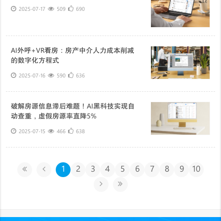
2025-07-17
509
690
AI外呼+VR看房：房产中介人力成本削减
的数字化方程式
2025-07-16
590
636
破解房源信息滞后难题！AI黑科技实现自
动查重，虚假房源率直降5%
2025-07-15
466
638
1
2
3
4
5
6
7
8
9
10