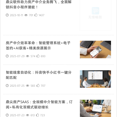
鼎尖软件助力房产中介业务腾飞，全面解
锁抖音小程序潜能！
2023-10-11
701
1437
房产中介效率革命：智能管理系统+电子
签约+AI获客+精美房源展示
2025-07-29
574
693
智能线索自动化：抖音快手小红书一键分
配匹配
2025-07-25
583
707
鼎尖房产SAAS：全规模中介智能方案，订
阅+私有化双模式驱动增长
2025-07-23
613
723